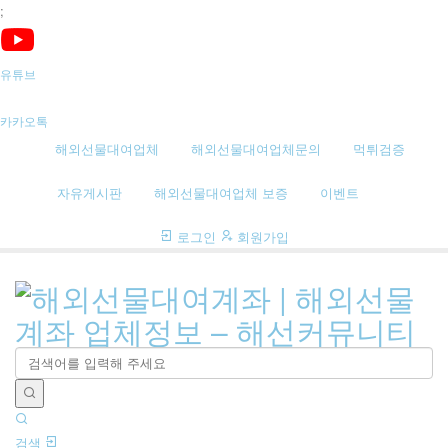
;
유튜브
카카오톡
해외선물대여업체
해외선물대여업체문의
먹튀검증
자유게시판
해외선물대여업체 보증
이벤트
로그인
회원가입
검
색
하
기
검색