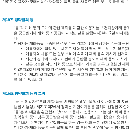
"몰"은 이용자가 구매신청한 재화등이 품절 등의 사유로 인도 또는 제공을 할 
제15조 청약철회 등
"몰"과 재화 등의 구매에 관한 계약을 체결한 이용자는 「전자상거래 등
을 공급받거나 재화 등의 공급이 시작된 날을 말합니다)부터 7일 이내에
다.
이용자는 재화등을 배송받은 경우 다음 각호의 1에 해당하는 경우에는 반
이용자에게 책임 있는 사유로 재화 등이 멸실 또는 훼손된 경우(다
이용자의 사용 또는 일부 소비에 의하여 재화 등의 가치가 현저히
시간의 경과에 의하여 재판매가 곤란할 정도로 재화 등의 가치가
같은 성능을 지닌 재화 등으로 복제가 가능한 경우 그 원본인 재화
제2항제2호 내지 제4호의 경우에 "몰"이 사전에 청약철회 등이 제한되
이용자는 제1항 및 제2항의 규정에 불구하고 재화등의 내용이 표시·광고 
을 할 수 있습니다.
제16조 청약철회 등의 효과
"몰"은 이용자로부터 재화 등을 반환받은 경우 3영업일 이내에 이미 지
법률 시행령」제21조의2에서 정하는 지연이자율을 곱하여 산정한 지연
"몰"은 위 대금을 환급함에 있어서 이용자가 신용카드 또는 전자화폐 등
청약철회 등의 경우 공급받은 재화 등의 반환에 필요한 비용은 이용자가 
과 다르게 이행되어 청약철회등을 하는 경우 재화 등의 반환에 필요한 비
이용자가 재화 등을 제공받을때 발송비를 부담한 경우에 "몰"은 청약철