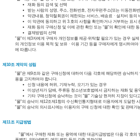
재화 등의 검색 및 선택
받는 사람의 성명, 주소, 전화번호, 전자우편주소(또는 이동전화번
약관내용, 청약철회권이 제한되는 서비스, 배송료ㆍ설치비 등의 
이 약관에 동의하고 위 3.호의 사항을 확인하거나 거부하는 표시 (
재화 등의 구매신청 및 이에 관한 확인 또는 “몰”의 확인에 대한 
결제방법의 선택
"몰"이 제3자에게 구매자 개인정보를 제공·위탁할 필요가 있는 경우 실제
의 개인정보 이용 목적 및 보유ㆍ이용 기간 등을 구매자에게 명시하여야 
에 따릅니다.
제10조 계약의 성립
"몰"은 제9조와 같은 구매신청에 대하여 다음 각호에 해당하면 승낙하지
용을 고지하여야 합니다.
신청 내용에 허위, 기재누락, 오기가 있는 경우
미성년자가 담배, 주류등 청소년보호법에서 금지하는 재화 및 용
기타 구매신청에 승낙하는 것이 "몰" 기술상 현저히 지장이 있다
"몰"의 승낙이 제12조제1항의 수신확인통지형태로 이용자에게 도달한 시
"몰"의 승낙의 의사표시에는 이용자의 구매 신청에 대한 확인 및 판매가
제11조 지급방법
"몰"에서 구매한 재화 또는 용역에 대한 대금지급방법은 다음 각 호의 
폰뱅킹, 인터넷뱅킹, 메일 뱅킹 등의 각종 계좌이체