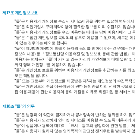
제17조 개인정보보호
"몰"은 이용자의 개인정보 수집시 서비스제공을 위하여 필요한 범위에서
"몰"은 회원가입시 구매계약이행에 필요한 정보를 미리 수집하지 않습니
"몰"은 이용자의 개인정보를 수집·이용하는 때에는 당해 이용자에게 그 
"몰"은 수집된 개인정보를 목적외의 용도로 이용할 수 없으며, 새로운 
이 있는 경우에는 예외로 합니다.
"몰"이 제3항과 제4항에 의해 이용자의 동의를 받아야 하는 경우에는 개
정보의 내용) 등 「정보통신망 이용촉진 및 정보보호 등에 관한 법률」 
이용자는 언제든지 "몰"이 가지고 있는 자신의 개인정보에 대해 열람 및 
까지 당해 개인정보를 이용하지 않습니다.
"몰"은 개인정보 보호를 위하여 이용자의 개인정보를 취급하는 자를 최소한
모든 책임을 집니다.
"몰" 또는 그로부터 개인정보를 제공받은 제3자는 개인정보의 수집목적 
"몰"은 개인정보의 수집·이용·제공에 관한 동의란을 미리 선택한 것으
집·이용·제공에 관한 이용자의 동의 거절을 이유로 회원가입 등 서비스 
제18조 "몰"의 의무
"몰"은 법령과 이 약관이 금지하거나 공서양속에 반하는 행위를 하지 않
"몰"은 이용자가 안전하게 인터넷 서비스를 이용할 수 있도록 이용자의 
"몰"이 상품이나 용역에 대하여 「표시ㆍ광고의 공정화에 관한 법률」 
"몰"은 이용자가 원하지 않는 영리목적의 광고성 전자우편을 발송하지 