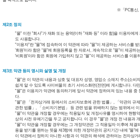
※「PC통신,
제2조 정의
"몰" 이란 "회사"가 재화 또는 용역(이하 "재화 등" 이라 함)을 이
도 사용합니다.
"이용자"란 "몰"에 접속하여 이 약관에 따라 "몰"이 제공하는 서비스를 
'회원'이라 함은 “몰”에 회원등록을 한 자로서, 계속적으로 "몰"이 제공하
'비회원'이라 함은 회원에 가입하지 않고 "몰"이 제공하는 서비스를 이용
제3조 약관 등의 명시와 설명 및 개정
"몰"은 이 약관의 내용과 상호 및 대표자 성명, 영업소 소재지 주소(
쉽게 알 수 있도록 사이버몰의 초기 서비스화면(전면)에 게시합니다. 다만
"몰"은 이용자가 약관에 동의하기에 앞서 약관에 정하여져 있는 내용 중
다.
"몰"은 「전자상거래 등에서의 소비자보호에 관한 법률」, 「약관의 규
관한 법률」, 「소비자기본법」 등 관련 법을 위배하지 않는 범위에서 이
"몰"이 약관을 개정할 경우에는 적용일자 및 개정사유를 명시하여 현행약
상의 사전 유예기간을 두고 공지합니다. 이 경우 "몰“은 개정 전 내용과
"몰"이 약관을 개정할 경우에는 그 개정약관은 그 적용일자 이후에 체결
용을 받기를 원하는 뜻을 제3항에 의한 개정약관의 공지기간 내에 “몰”에
이 약관에서 정하지 아니한 사항과 이 약관의 해석에 관하여는 전자상거