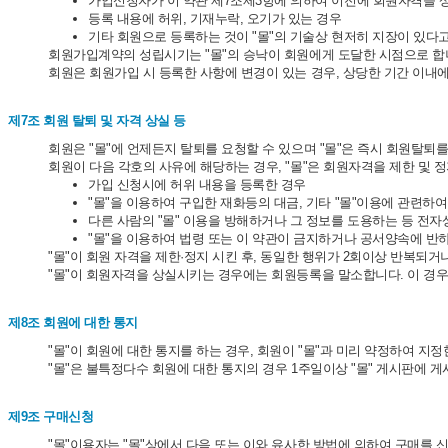
가입신청자가 이 약관 제7조제3항에 의하여 이전에 회원자격을 상실
등록 내용에 허위, 기재누락, 오기가 있는 경우
기타 회원으로 등록하는 것이 "몰"의 기술상 현저히 지장이 있다
회원가입계약의 성립시기는 "몰"의 승낙이 회원에게 도달한 시점으로 합
회원은 회원가입 시 등록한 사항에 변경이 있는 경우, 상당한 기간 이내에
제7조 회원 탈퇴 및 자격 상실 등
회원은 "몰"에 언제든지 탈퇴를 요청할 수 있으며 "몰"은 즉시 회원탈퇴
회원이 다음 각호의 사유에 해당하는 경우, "몰"은 회원자격을 제한 및 
가입 신청시에 허위 내용을 등록한 경우
"몰"을 이용하여 구입한 재화등의 대금, 기타 "몰"이용에 관련하
다른 사람의 "몰" 이용을 방해하거나 그 정보를 도용하는 등 전
"몰"을 이용하여 법령 또는 이 약관이 금지하거나 공서양속에 반
"몰"이 회원 자격을 제한·정지 시킨 후, 동일한 행위가 2회이상 반복되거
"몰"이 회원자격을 상실시키는 경우에는 회원등록을 말소합니다. 이 경우
제8조 회원에 대한 통지
"몰"이 회원에 대한 통지를 하는 경우, 회원이 "몰"과 미리 약정하여 지
"몰"은 불특정다수 회원에 대한 통지의 경우 1주일이상 "몰" 게시판에 
제9조 구매신청
"몰"이용자는 "몰"상에서 다음 또는 이와 유사한 방법에 의하여 구매를 