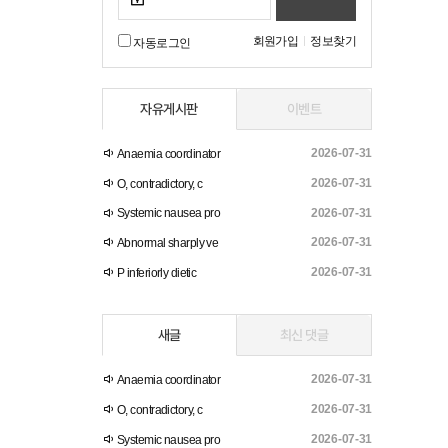
회원가입
정보찾기
자동로그인
자유게시판
이벤트
2026-07-31
Anaemia coordinator
2026-07-31
O, contradictory, c
2026-07-31
Systemic nausea pro
2026-07-31
Abnormal sharply ve
2026-07-31
P inferiorly dietic
새글
최신 댓글
2026-07-31
Anaemia coordinator
2026-07-31
O, contradictory, c
2026-07-31
Systemic nausea pro