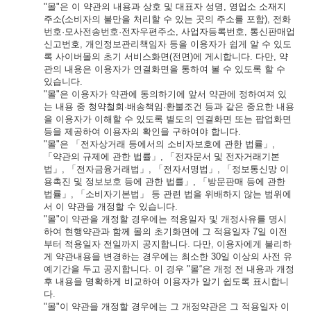
"몰"은 이 약관의 내용과 상호 및 대표자 성명, 영업소 소재지
주소(소비자의 불만을 처리할 수 있는 곳의 주소를 포함), 전화
번호·모사전송번호·전자우편주소, 사업자등록번호, 통신판매업
신고번호, 개인정보관리책임자 등을 이용자가 쉽게 알 수 있도
록 사이버몰의 초기 서비스화면(전면)에 게시합니다. 다만, 약
관의 내용은 이용자가 연결화면을 통하여 볼 수 있도록 할 수
있습니다.
"몰"은 이용자가 약관에 동의하기에 앞서 약관에 정하여져 있
는 내용 중 청약철회·배송책임·환불조건 등과 같은 중요한 내용
을 이용자가 이해할 수 있도록 별도의 연결화면 또는 팝업화면
등을 제공하여 이용자의 확인을 구하여야 합니다.
"몰"은 「전자상거래 등에서의 소비자보호에 관한 법률」,
「약관의 규제에 관한 법률」, 「전자문서 및 전자거래기본
법」, 「전자금융거래법」, 「전자서명법」, 「정보통신망 이
용촉진 및 정보보호 등에 관한 법률」, 「방문판매 등에 관한
법률」, 「소비자기본법」 등 관련 법을 위배하지 않는 범위에
서 이 약관을 개정할 수 있습니다.
"몰"이 약관을 개정할 경우에는 적용일자 및 개정사유를 명시
하여 현행약관과 함께 몰의 초기화면에 그 적용일자 7일 이전
부터 적용일자 전일까지 공지합니다. 다만, 이용자에게 불리하
게 약관내용을 변경하는 경우에는 최소한 30일 이상의 사전 유
예기간을 두고 공지합니다. 이 경우 "몰“은 개정 전 내용과 개정
후 내용을 명확하게 비교하여 이용자가 알기 쉽도록 표시합니
다.
"몰"이 약관을 개정할 경우에는 그 개정약관은 그 적용일자 이