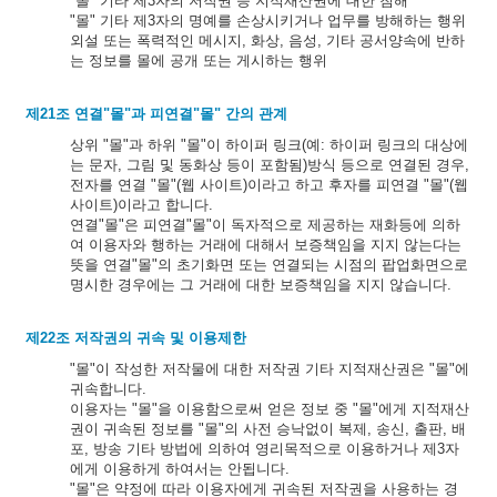
"몰" 기타 제3자의 저작권 등 지적재산권에 대한 침해
"몰" 기타 제3자의 명예를 손상시키거나 업무를 방해하는 행위
외설 또는 폭력적인 메시지, 화상, 음성, 기타 공서양속에 반하
는 정보를 몰에 공개 또는 게시하는 행위
제21조 연결"몰"과 피연결"몰" 간의 관계
상위 "몰"과 하위 "몰"이 하이퍼 링크(예: 하이퍼 링크의 대상에
는 문자, 그림 및 동화상 등이 포함됨)방식 등으로 연결된 경우,
전자를 연결 "몰"(웹 사이트)이라고 하고 후자를 피연결 "몰"(웹
사이트)이라고 합니다.
연결"몰"은 피연결"몰"이 독자적으로 제공하는 재화등에 의하
여 이용자와 행하는 거래에 대해서 보증책임을 지지 않는다는
뜻을 연결"몰"의 초기화면 또는 연결되는 시점의 팝업화면으로
명시한 경우에는 그 거래에 대한 보증책임을 지지 않습니다.
제22조 저작권의 귀속 및 이용제한
"몰"이 작성한 저작물에 대한 저작권 기타 지적재산권은 "몰"에
귀속합니다.
이용자는 "몰"을 이용함으로써 얻은 정보 중 "몰"에게 지적재산
권이 귀속된 정보를 "몰"의 사전 승낙없이 복제, 송신, 출판, 배
포, 방송 기타 방법에 의하여 영리목적으로 이용하거나 제3자
에게 이용하게 하여서는 안됩니다.
"몰"은 약정에 따라 이용자에게 귀속된 저작권을 사용하는 경