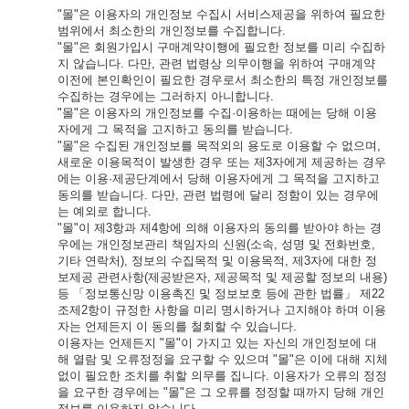
"몰"은 이용자의 개인정보 수집시 서비스제공을 위하여 필요한
범위에서 최소한의 개인정보를 수집합니다.
"몰"은 회원가입시 구매계약이행에 필요한 정보를 미리 수집하
지 않습니다. 다만, 관련 법령상 의무이행을 위하여 구매계약
이전에 본인확인이 필요한 경우로서 최소한의 특정 개인정보를
수집하는 경우에는 그러하지 아니합니다.
"몰"은 이용자의 개인정보를 수집·이용하는 때에는 당해 이용
자에게 그 목적을 고지하고 동의를 받습니다.
"몰"은 수집된 개인정보를 목적외의 용도로 이용할 수 없으며,
새로운 이용목적이 발생한 경우 또는 제3자에게 제공하는 경우
에는 이용·제공단계에서 당해 이용자에게 그 목적을 고지하고
동의를 받습니다. 다만, 관련 법령에 달리 정함이 있는 경우에
는 예외로 합니다.
"몰"이 제3항과 제4항에 의해 이용자의 동의를 받아야 하는 경
우에는 개인정보관리 책임자의 신원(소속, 성명 및 전화번호,
기타 연락처), 정보의 수집목적 및 이용목적, 제3자에 대한 정
보제공 관련사항(제공받은자, 제공목적 및 제공할 정보의 내용)
등 「정보통신망 이용촉진 및 정보보호 등에 관한 법률」 제22
조제2항이 규정한 사항을 미리 명시하거나 고지해야 하며 이용
자는 언제든지 이 동의를 철회할 수 있습니다.
이용자는 언제든지 "몰"이 가지고 있는 자신의 개인정보에 대
해 열람 및 오류정정을 요구할 수 있으며 "몰"은 이에 대해 지체
없이 필요한 조치를 취할 의무를 집니다. 이용자가 오류의 정정
을 요구한 경우에는 "몰"은 그 오류를 정정할 때까지 당해 개인
정보를 이용하지 않습니다.