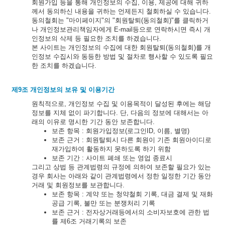
회원가입 등을 통해 개인정보의 수집, 이용, 제공에 대해 귀하
께서 동의하신 내용을 귀하는 언제든지 철회하실 수 있습니다.
동의철회는 "마이페이지"의 "회원탈퇴(동의철회)"를 클릭하거
나 개인정보관리책임자에게 E-mail등으로 연락하시면 즉시 개
인정보의 삭제 등 필요한 조치를 하겠습니다.
본 사이트는 개인정보의 수집에 대한 회원탈퇴(동의철회)를 개
인정보 수집시와 동등한 방법 및 절차로 행사할 수 있도록 필요
한 조치를 하겠습니다.
제9조 개인정보의 보유 및 이용기간
원칙적으로, 개인정보 수집 및 이용목적이 달성된 후에는 해당
정보를 지체 없이 파기합니다. 단, 다음의 정보에 대해서는 아
래의 이유로 명시한 기간 동안 보존합니다.
보존 항목 : 회원가입정보(로그인ID, 이름, 별명)
보존 근거 : 회원탈퇴시 다른 회원이 기존 회원아이디로
재가입하여 활동하지 못하도록 하기 위함
보존 기간 : 사이트 폐쇄 또는 영업 종료시
그리고 상법 등 관계법령의 규정에 의하여 보존할 필요가 있는
경우 회사는 아래와 같이 관계법령에서 정한 일정한 기간 동안
거래 및 회원정보를 보관합니다.
보존 항목 : 계약 또는 청약철회 기록, 대금 결제 및 재화
공급 기록, 불만 또는 분쟁처리 기록
보존 근거 : 전자상거래등에서의 소비자보호에 관한 법
률 제6조 거래기록의 보존