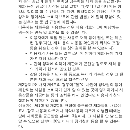
화 등의 공급이 늦게 이루어진 경우에는 재화 등을 공급받거나
재화 등의 공급이 시작된 날을 말합니다)부터 7일 이내에는 청
약의 철회를 할 수 있습니다. 다만, 청약철회에 관하여 「전자
상거래 등에서의 소비자보호에 관한 법률」에 달리 정함이 있
는 경우에는 동 법 규정에 따릅니다.
이용자는 재화등을 배송받은 경우 다음 각호의 1에 해당하는
경우에는 반품 및 교환을 할 수 없습니다.
이용자에게 책임 있는 사유로 재화 등이 멸실 또는 훼손
된 경우(다만, 재화 등의 내용을 확인하기 위하여 포장
등을 훼손한 경우에는 청약철회를 할 수 있습니다)
이용자의 사용 또는 일부 소비에 의하여 재화 등의 가치
가 현저히 감소한 경우
시간의 경과에 의하여 재판매가 곤란할 정도로 재화 등
의 가치가 현저히 감소한 경우
같은 성능을 지닌 재화 등으로 복제가 가능한 경우 그 원
본인 재화 등의 포장을 훼손한 경우
제2항제2호 내지 제4호의 경우에 "몰"이 사전에 청약철회 등이
제한되는 사실을 소비자가 쉽게 알 수 있는 곳에 명기하거나 시
용상품을 제공하는 등의 조치를 하지 않았다면 이용자의 청약
철회등이 제한되지 않습니다.
이용자는 제1항 및 제2항의 규정에 불구하고 재화등의 내용이
표시·광고 내용과 다르거나 계약내용과 다르게 이행된 때에는
당해 재화등을 공급받은 날부터 3월이내, 그 사실을 안 날 또는
알 수 있었던 날부터 30일 이내에 청약철회 등을 할 수 있습니
다.