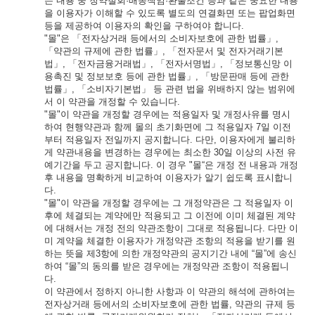
는 내용 중 청약철회·배송책임·환불조건 등과 같은 중요한 내용
을 이용자가 이해할 수 있도록 별도의 연결화면 또는 팝업화면
등을 제공하여 이용자의 확인을 구하여야 합니다.
"몰"은 「전자상거래 등에서의 소비자보호에 관한 법률」,
「약관의 규제에 관한 법률」, 「전자문서 및 전자거래기본
법」, 「전자금융거래법」, 「전자서명법」, 「정보통신망 이
용촉진 및 정보보호 등에 관한 법률」, 「방문판매 등에 관한
법률」, 「소비자기본법」 등 관련 법을 위배하지 않는 범위에
서 이 약관을 개정할 수 있습니다.
"몰"이 약관을 개정할 경우에는 적용일자 및 개정사유를 명시
하여 현행약관과 함께 몰의 초기화면에 그 적용일자 7일 이전
부터 적용일자 전일까지 공지합니다. 다만, 이용자에게 불리하
게 약관내용을 변경하는 경우에는 최소한 30일 이상의 사전 유
예기간을 두고 공지합니다. 이 경우 "몰“은 개정 전 내용과 개정
후 내용을 명확하게 비교하여 이용자가 알기 쉽도록 표시합니
다.
"몰"이 약관을 개정할 경우에는 그 개정약관은 그 적용일자 이
후에 체결되는 계약에만 적용되고 그 이전에 이미 체결된 계약
에 대해서는 개정 전의 약관조항이 그대로 적용됩니다. 다만 이
미 계약을 체결한 이용자가 개정약관 조항의 적용을 받기를 원
하는 뜻을 제3항에 의한 개정약관의 공지기간 내에 “몰”에 송신
하여 “몰”의 동의를 받은 경우에는 개정약관 조항이 적용됩니
다.
이 약관에서 정하지 아니한 사항과 이 약관의 해석에 관하여는
전자상거래 등에서의 소비자보호에 관한 법률, 약관의 규제 등