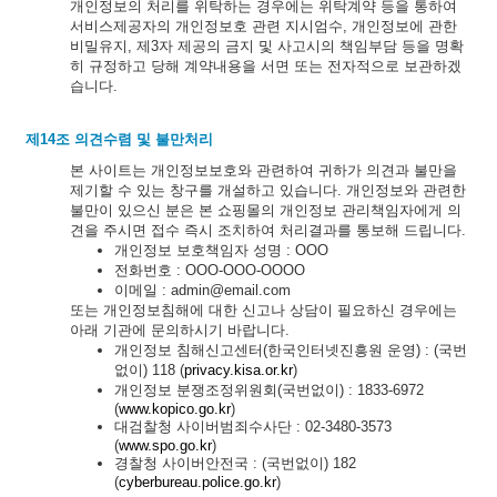
개인정보의 처리를 위탁하는 경우에는 위탁계약 등을 통하여
서비스제공자의 개인정보호 관련 지시엄수, 개인정보에 관한
비밀유지, 제3자 제공의 금지 및 사고시의 책임부담 등을 명확
히 규정하고 당해 계약내용을 서면 또는 전자적으로 보관하겠
습니다.
제14조 의견수렴 및 불만처리
본 사이트는 개인정보보호와 관련하여 귀하가 의견과 불만을
제기할 수 있는 창구를 개설하고 있습니다. 개인정보와 관련한
불만이 있으신 분은 본 쇼핑몰의 개인정보 관리책임자에게 의
견을 주시면 접수 즉시 조치하여 처리결과를 통보해 드립니다.
개인정보 보호책임자 성명 : OOO
전화번호 : OOO-OOO-OOOO
이메일 : admin@email.com
또는 개인정보침해에 대한 신고나 상담이 필요하신 경우에는
아래 기관에 문의하시기 바랍니다.
개인정보 침해신고센터(한국인터넷진흥원 운영) : (국번
없이) 118 (
privacy.kisa.or.kr
)
개인정보 분쟁조정위원회(국번없이) : 1833-6972
(
www.kopico.go.kr
)
대검찰청 사이버범죄수사단 : 02-3480-3573
(
www.spo.go.kr
)
경찰청 사이버안전국 : (국번없이) 182
(
cyberbureau.police.go.kr
)