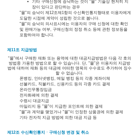
기타 구매신청에 승낙하는 것이 "몰" 기술상 현저히 지
장이 있다고 판단하는 경우
"몰"의 승낙이 제12조제1항의 수신확인통지형태로 이용자에게
도달한 시점에 계약이 성립한 것으로 봅니다.
"몰"의 승낙의 의사표시에는 이용자의 구매 신청에 대한 확인
및 판매가능 여부, 구매신청의 정정 취소 등에 관한 정보등을
포함하여야 합니다.
제11조 지급방법
"몰"에서 구매한 재화 또는 용역에 대한 대금지급방법은 다음 각 호의
방법중 가용한 방법으로 할 수 있습니다. 단, "몰"은 이용자의 지급방
법에 대하여 재화 등의 대금에 어떠한 명목의 수수료도 추가하여 징수
할 수 없습니다.
폰뱅킹, 인터넷뱅킹, 메일 뱅킹 등의 각종 계좌이체
선불카드, 직불카드, 신용카드 등의 각종 카드 결제
온라인무통장입금
전자화폐에 의한 결제
수령시 대금지급
마일리지 등 "몰"이 지급한 포인트에 의한 결제
"몰"과 계약을 맺었거나 "몰"이 인정한 상품권에 의한 결제
기타 전자적 지급 방법에 의한 대금 지급 등
제12조 수신확인통지ㆍ구매신청 변경 및 취소