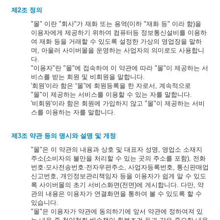
제2조 정의
"몰" 이란 "회사"가 재화 또는 용역(이하 "재화 등" 이라 함)을
이용자에게 제공하기 위하여 컴퓨터등 정보통신설비를 이용하
여 재화 등을 거래할 수 있도록 설정한 가상의 영업장을 말하
며, 아울러 사이버몰을 운영하는 사업자의 의미로도 사용합니
다.
"이용자"란 "몰"에 접속하여 이 약관에 따라 "몰"이 제공하는 서
비스를 받는 회원 및 비회원을 말합니다.
'회원'이라 함은 “몰”에 회원등록을 한 자로서, 계속적으로
"몰"이 제공하는 서비스를 이용할 수 있는 자를 말합니다.
'비회원'이라 함은 회원에 가입하지 않고 "몰"이 제공하는 서비
스를 이용하는 자를 말합니다.
제3조 약관 등의 명시와 설명 및 개정
"몰"은 이 약관의 내용과 상호 및 대표자 성명, 영업소 소재지
주소(소비자의 불만을 처리할 수 있는 곳의 주소를 포함), 전화
번호·모사전송번호·전자우편주소, 사업자등록번호, 통신판매업
신고번호, 개인정보관리책임자 등을 이용자가 쉽게 알 수 있도
록 사이버몰의 초기 서비스화면(전면)에 게시합니다. 다만, 약
관의 내용은 이용자가 연결화면을 통하여 볼 수 있도록 할 수
있습니다.
"몰"은 이용자가 약관에 동의하기에 앞서 약관에 정하여져 있