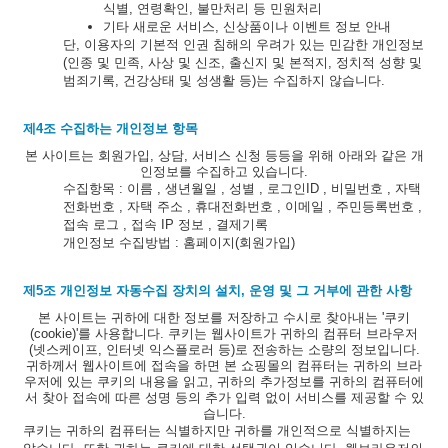
식별, 연령확인, 불만처리 등 민원처리
기타 새로운 서비스, 신상품이나 이벤트 정보 안내
단, 이용자의 기본적 인권 침해의 우려가 있는 민감한 개인정보
(인종 및 민족, 사상 및 신조, 출신지 및 본적지, 정치적 성향 및
범죄기록, 건강상태 및 성생활 등)는 수집하지 않습니다.
제4조 수집하는 개인정보 항목
본 사이트는 회원가입, 상담, 서비스 신청 등등을 위해 아래와 같은 개
인정보를 수집하고 있습니다.
수집항목 : 이름 , 생년월일 , 성별 , 로그인ID , 비밀번호 , 자택
전화번호 , 자택 주소 , 휴대전화번호 , 이메일 , 주민등록번호 ,
접속 로그 , 접속 IP 정보 , 결제기록
개인정보 수집방법 : 홈페이지(회원가입)
제5조 개인정보 자동수집 장치의 설치, 운영 및 그 거부에 관한 사항
본 사이트는 귀하에 대한 정보를 저장하고 수시로 찾아내는 '쿠키
(cookie)'를 사용합니다. 쿠키는 웹사이트가 귀하의 컴퓨터 브라우저
(넷스케이프, 인터넷 익스플로러 등)로 전송하는 소량의 정보입니다.
귀하께서 웹사이트에 접속을 하면 본 쇼핑몰의 컴퓨터는 귀하의 브라
우저에 있는 쿠키의 내용을 읽고, 귀하의 추가정보를 귀하의 컴퓨터에
서 찾아 접속에 따른 성명 등의 추가 입력 없이 서비스를 제공할 수 있
습니다.
쿠키는 귀하의 컴퓨터는 식별하지만 귀하를 개인적으로 식별하지는