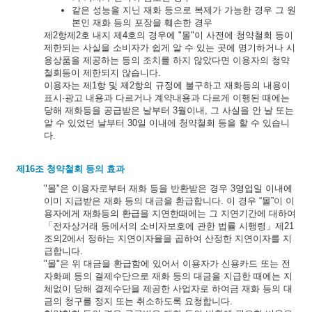
같은 성능을 지닌 재화 등으로 복제가 가능한 경우 그 원
본인 재화 등의 포장을 훼손한 경우
제2항제2호 내지 제4호의 경우에 "몰"이 사전에 청약철회 등이
제한되는 사실을 소비자가 쉽게 알 수 있는 곳에 명기하거나 시
용상품을 제공하는 등의 조치를 하지 않았다면 이용자의 청약
철회등이 제한되지 않습니다.
이용자는 제1항 및 제2항의 규정에 불구하고 재화등의 내용이
표시·광고 내용과 다르거나 계약내용과 다르게 이행된 때에는
당해 재화등을 공급받은 날부터 3월이내, 그 사실을 안 날 또는
알 수 있었던 날부터 30일 이내에 청약철회 등을 할 수 있습니
다.
제16조 청약철회 등의 효과
"몰"은 이용자로부터 재화 등을 반환받은 경우 3영업일 이내에
이미 지급받은 재화 등의 대금을 환급합니다. 이 경우 “몰”이 이
용자에게 재화등의 환급을 지연한때에는 그 지연기간에 대하여
「전자상거래 등에서의 소비자보호에 관한 법률 시행령」제21
조의2에서 정하는 지연이자율을 곱하여 산정한 지연이자를 지
급합니다.
"몰"은 위 대금을 환급함에 있어서 이용자가 신용카드 또는 전
자화폐 등의 결제수단으로 재화 등의 대금을 지급한 때에는 지
체없이 당해 결제수단을 제공한 사업자로 하여금 재화 등의 대
금의 청구를 정지 또는 취소하도록 요청합니다.