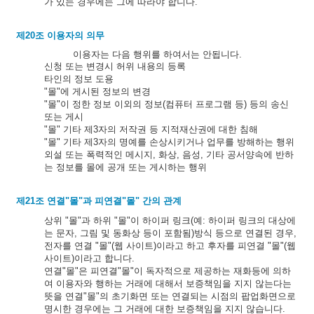
가 있는 경우에는 그에 따라야 합니다.
제20조 이용자의 의무
이용자는 다음 행위를 하여서는 안됩니다.
신청 또는 변경시 허위 내용의 등록
타인의 정보 도용
"몰"에 게시된 정보의 변경
"몰"이 정한 정보 이외의 정보(컴퓨터 프로그램 등) 등의 송신
또는 게시
"몰" 기타 제3자의 저작권 등 지적재산권에 대한 침해
"몰" 기타 제3자의 명예를 손상시키거나 업무를 방해하는 행위
외설 또는 폭력적인 메시지, 화상, 음성, 기타 공서양속에 반하
는 정보를 몰에 공개 또는 게시하는 행위
제21조 연결"몰"과 피연결"몰" 간의 관계
상위 "몰"과 하위 "몰"이 하이퍼 링크(예: 하이퍼 링크의 대상에
는 문자, 그림 및 동화상 등이 포함됨)방식 등으로 연결된 경우,
전자를 연결 "몰"(웹 사이트)이라고 하고 후자를 피연결 "몰"(웹
사이트)이라고 합니다.
연결"몰"은 피연결"몰"이 독자적으로 제공하는 재화등에 의하
여 이용자와 행하는 거래에 대해서 보증책임을 지지 않는다는
뜻을 연결"몰"의 초기화면 또는 연결되는 시점의 팝업화면으로
명시한 경우에는 그 거래에 대한 보증책임을 지지 않습니다.