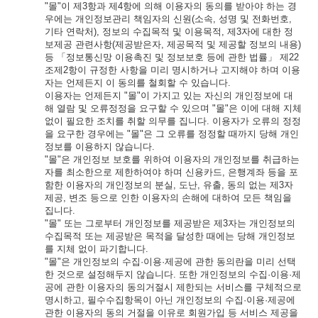
"몰"이 제3항과 제4항에 의해 이용자의 동의를 받아야 하는 경
우에는 개인정보관리 책임자의 신원(소속, 성명 및 전화번호,
기타 연락처), 정보의 수집목적 및 이용목적, 제3자에 대한 정
보제공 관련사항(제공받은자, 제공목적 및 제공할 정보의 내용)
등 「정보통신망 이용촉진 및 정보보호 등에 관한 법률」 제22
조제2항이 규정한 사항을 미리 명시하거나 고지해야 하며 이용
자는 언제든지 이 동의를 철회할 수 있습니다.
이용자는 언제든지 "몰"이 가지고 있는 자신의 개인정보에 대
해 열람 및 오류정정을 요구할 수 있으며 "몰"은 이에 대해 지체
없이 필요한 조치를 취할 의무를 집니다. 이용자가 오류의 정정
을 요구한 경우에는 "몰"은 그 오류를 정정할 때까지 당해 개인
정보를 이용하지 않습니다.
"몰"은 개인정보 보호를 위하여 이용자의 개인정보를 취급하는
자를 최소한으로 제한하여야 하며 신용카드, 은행계좌 등을 포
함한 이용자의 개인정보의 분실, 도난, 유출, 동의 없는 제3자
제공, 변조 등으로 인한 이용자의 손해에 대하여 모든 책임을
집니다.
"몰" 또는 그로부터 개인정보를 제공받은 제3자는 개인정보의
수집목적 또는 제공받은 목적을 달성한 때에는 당해 개인정보
를 지체 없이 파기합니다.
"몰"은 개인정보의 수집·이용·제공에 관한 동의란을 미리 선택
한 것으로 설정해두지 않습니다. 또한 개인정보의 수집·이용·제
공에 관한 이용자의 동의거절시 제한되는 서비스를 구체적으로
명시하고, 필수수집항목이 아닌 개인정보의 수집·이용·제공에
관한 이용자의 동의 거절을 이유로 회원가입 등 서비스 제공을